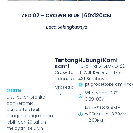
ZED 02 – CROWN BLUE | 60x120CM
Baca Selengkapnya
Tentang
Hubungi Kami
Kami
Ruko Fira 51 BLOK D-22
Grosetto
Lt. 2, Jl. Kenjeran 475-
Indonesia
481, Surabaya
pt.grosettokeramiki
Grosetto
Whatsapp: 0821
Tile
Distributor Granite
3139 1087
dan keramik
Mon-Fri 8:30AM -
berkualitas baik
5:00PM I Sat 8:30AM
dengan pengalaman
- 2:00PM
lebih dari 20 tahun
melayani seluruh