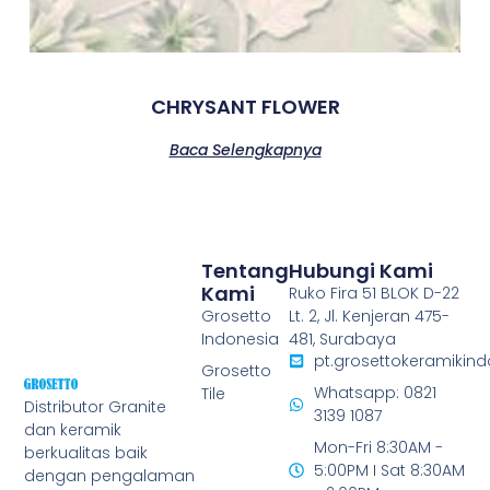
CHRYSANT FLOWER
Baca Selengkapnya
Tentang
Hubungi Kami
Kami
Ruko Fira 51 BLOK D-22
Grosetto
Lt. 2, Jl. Kenjeran 475-
Indonesia
481, Surabaya
pt.grosettokeramiki
Grosetto
Whatsapp: 0821
Tile
Distributor Granite
3139 1087
dan keramik
Mon-Fri 8:30AM -
berkualitas baik
5:00PM I Sat 8:30AM
dengan pengalaman