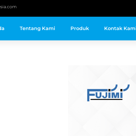
sia.com
da
Tentang Kami
Produk
Kontak Kam