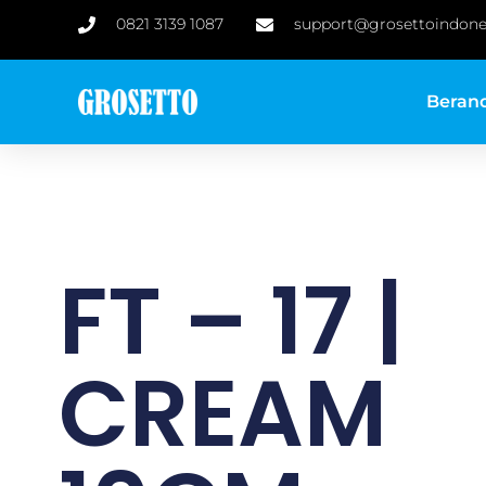
0821 3139 1087
support@grosettoindone
Beran
FT – 17 |
CREAM