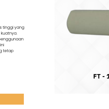
 tinggi yang
 kuatnya.
n penggunaan
ini
g tetap