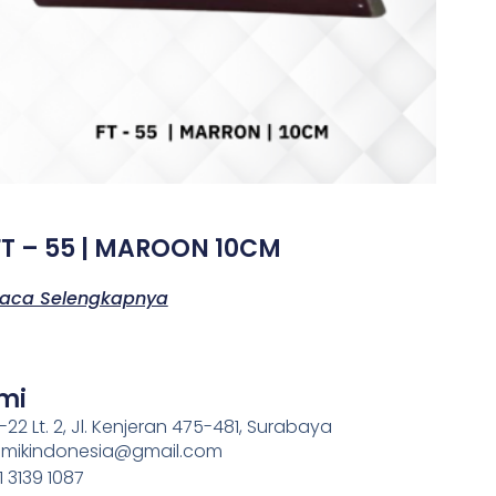
FT – 55 | MAROON 10CM
aca Selengkapnya
mi
-22 Lt. 2, Jl. Kenjeran 475-481, Surabaya
ramikindonesia@gmail.com
 3139 1087