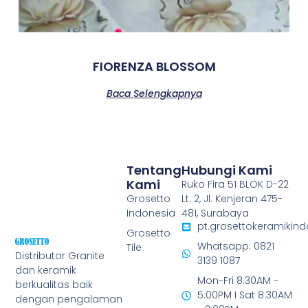
FIORENZA BLOSSOM
Baca Selengkapnya
Tentang
Hubungi Kami
Kami
Ruko Fira 51 BLOK D-22
Grosetto
Lt. 2, Jl. Kenjeran 475-
Indonesia
481, Surabaya
pt.grosettokeramiki
Grosetto
Whatsapp: 0821
Tile
Distributor Granite
3139 1087
dan keramik
Mon-Fri 8:30AM -
berkualitas baik
5:00PM I Sat 8:30AM
dengan pengalaman