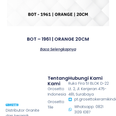
BOT – 1961 | ORANGE 20CM
Baca Selengkapnya
Tentang
Hubungi Kami
Kami
Ruko Fira 51 BLOK D-22
Grosetto
Lt. 2, Jl. Kenjeran 475-
Indonesia
481, Surabaya
pt.grosettokeramiki
Grosetto
Whatsapp: 0821
Tile
Distributor Granite
3139 1087
dan keramik